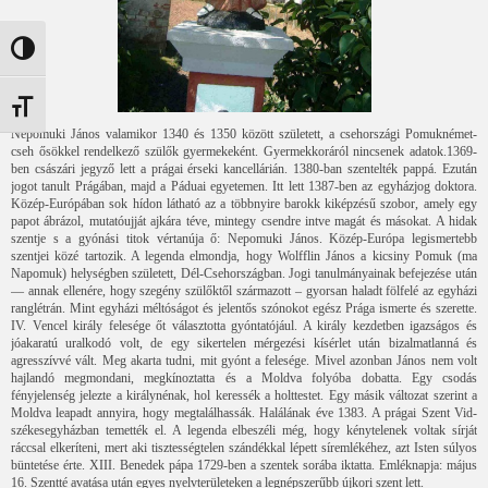
Nagy kontraszt váltása
Betűméret váltása
Nepomuki János valamikor 1340 és 1350 között született, a csehországi Pomuknémet-
cseh ősökkel rendelkező szülők gyermekeként. Gyermekkoráról nincsenek adatok.1369-
ben császári jegyző lett a prágai érseki kancellárián. 1380-ban szentelték pappá. Ezután
jogot tanult Prágában, majd a Páduai egyetemen. Itt lett 1387-ben az egyházjog doktora.
Közép-Európában sok hídon látható az a többnyire barokk kiképzésű szobor, amely egy
papot ábrázol, mutatóujját ajkára téve, mintegy csendre intve magát és másokat. A hidak
szentje s a gyónási titok vértanúja ő: Nepomuki János. Közép-Európa legismertebb
szentjei közé tartozik. A legenda elmondja, hogy Wolfflin János a kicsiny Pomuk (ma
Napomuk) helységben született, Dél-Csehországban. Jogi tanulmányainak befejezése után
— annak ellenére, hogy szegény szülőktől származott – gyorsan haladt fölfelé az egyházi
ranglétrán. Mint egyházi méltóságot és jelentős szónokot egész Prága ismerte és szerette.
IV. Vencel király felesége őt választotta gyóntatójául. A király kezdetben igazságos és
jóakaratú uralkodó volt, de egy sikertelen mérgezési kísérlet után bizalmatlanná és
agresszívvé vált. Meg akarta tudni, mit gyónt a felesége. Mivel azonban János nem volt
hajlandó megmondani, megkínoztatta és a Moldva folyóba dobatta. Egy csodás
fényjelenség jelezte a királynénak, hol keressék a holttestet. Egy másik változat szerint a
Moldva leapadt annyira, hogy megtalálhassák. Halálának éve 1383. A prágai Szent Vid-
székesegyházban temették el. A legenda elbeszéli még, hogy kénytelenek voltak sírját
ráccsal elkeríteni, mert aki tisztességtelen szándékkal lépett síremlékéhez, azt Isten súlyos
büntetése érte. XIII. Benedek pápa 1729-ben a szentek sorába iktatta. Emléknapja: május
16. Szentté avatása után egyes nyelvterületeken a legnépszerűbb újkori szent lett.