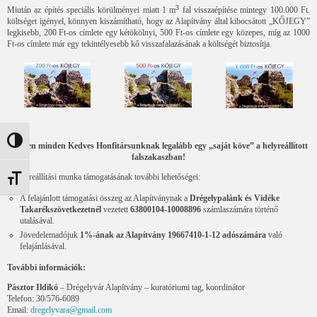
3
Miután az építés speciális körülményei miatt 1 m
fal visszaépítése mintegy 100.000 Ft.
költséget igényel, könnyen kiszámítható, hogy az Alapítvány által kibocsátott „KŐJEGY”
legkisebb, 200 Ft-os címlete egy kétökölnyi, 500 Ft-os címlete egy közepes, míg az 1000
Ft-os címlete már egy tekintélyesebb kő visszafalazásának a költségét biztosítja.
Nagy kontraszt váltása
Legyen minden Kedves Honfitársunknak legalább egy „saját köve” a helyreállított
falszakaszban!
A helyreállítási munka támogatásának további lehetőségei:
Betűméret váltása
A felajánlott támogatási összeg az Alapítványnak a
Drégelypalánk és Vidéke
Takarékszövetkezetnél
vezetett
63800104-10008896
számlaszámára történő
utalásával.
Jövedelemadójuk
1%-ának az Alapítvány 19667410-1-12 adószámára
való
felajánlásával.
További információk:
Pásztor Ildikó
– Drégelyvár Alapítvány – kuratóriumi tag, koordinátor
Telefon: 30/576-6089
Email:
dregelyvara@gmail.com