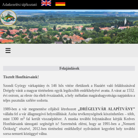
Adatkezelési tájékoztató
Felajánlások
Tisztelt Honfitársaink!
Szondi György várkapitány és 146 hős vitéze életüknek a Hazáért való feláldozásával
Drégely várát a magyar történelem egyik legdicsőbb emlékhelyévé avatta. A várat az 1552.
évi ostrom, az eleste óta eltelt évszázadok, a hely méltatlan magárahagyottsága napjainkra a
teljes pusztulás szélére sodorta.
1989-ben a vár megmentése céljából létrehozott
„DRÉGELYVÁR ALAPÍTVÁNY”
vállalta fel a vár állagmegóvó helyreállítását. Azóta tevékenységének köszönhetően – több,
3
mint 1300 m
fal került visszaépítésre. A munka további folytatásához kérjük Kedves
Honfitársaink támogató segítségét is! Szeretnénk elérni, hogy az 1991-ben a „Nemzeti
Örökség” részévé, 2012-ben történelmi emlékhellyé nyilvánított kegyeleti hely további
sorsa nemzeti közüggyé válna.