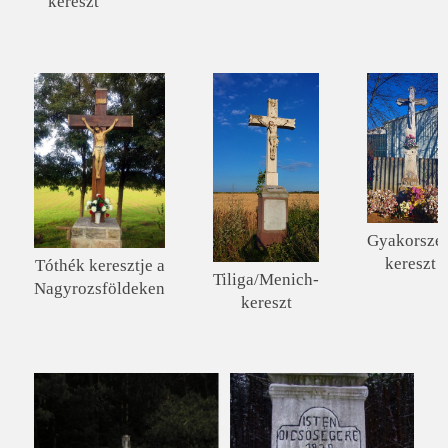
kereszt
Gyakorszer
kereszt
Tóthék keresztje a
Tiliga/Menich-
Nagyrozsföldeken
kereszt