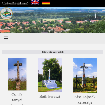
Adatkezelési tájékoztató
Útmenti keresztek
Csadó-
Both kereszt
Kiss Lajosék
tanyai
keresztje