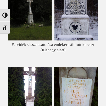
Nagy kontraszt váltása
Betűméret váltása
Felvidék visszacsatolása emlékére állított kereszt
(Kishegy alatt)