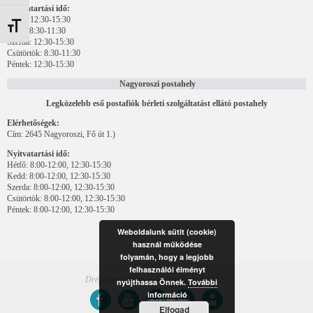
Nyitvatartási idő:
Hétfő: 12:30-15:30
Betűméret váltása
Kedd: 8:30-11:30
Szerda: 12:30-15:30
Csütörtök: 8:30-11:30
Péntek: 12:30-15:30
Nagyoroszi postahely
Legközelebb eső postafiók bérleti szolgáltatást ellátó postahely
Elérhetőségek:
Cím: 2645 Nagyoroszi, Fő út 1.)
Nyitvatartási idő:
Hétfő: 8:00-12:00, 12:30-15:30
Kedd: 8:00-12:00, 12:30-15:30
Szerda: 8:00-12:00, 12:30-15:30
Csütörtök: 8:00-12:00, 12:30-15:30
Péntek: 8:00-12:00, 12:30-15:30
Weboldalunk sütit (cookie)
használ működése
folyamán, hogy a legjobb
felhasználói élményt
Drégelypalánk hivatalos honlapja (c) 2025
nyújthassa Önnek.
További
információ
Elfogad