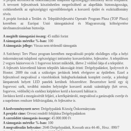
A tervezett fejlesztésnek köszönhetően megerősíthető az alapellátás biztonságossága,
csökkenthetők az egészségügyi egyenlőtlenségek a korszerű épület és eszközállomány
révén.
A projekt forrását a Terület- és Településfejlesztési Operatív Program Plusz (TOP Plusz)
keretében az Európai Unió támogatásával és Magyarország költségvetése
társfinanszírozásban biztosítja.
A megítélt támogatási összeg:
45 millió forint
A támogatás mértéke %-ban:
100
A támogatás jellege:
Vissza nem térítendő támogatás
A Széchenyi Terv Plusz program keretében megvalósuló projekt elsődleges célja a helyi
önkormányzati tulajdonú egészségügyi intézmény korszerűsítése, fejlesztése. A településen
2 vegyes háziorvosi és 1 fogorvosi körzet működik, illetve 2 védőnő látja el a települést.
A fejlesztés közvetlenül három település lakosságát érinti: Drégelypalánkot, Ipolyvecét és
Hontot. 2009 óta csak a szükséges javítások lettek elvégezve az épületben. Ezzel a
fejlesztéssel megvalósul a vizesblokkok hidegburkolatának komplett cseréje, a jelenlegi
lámpatestek helyett LED panelek kerülnek felszerelésre. Beszerzésre kerül egy új
fogorvosi szék, továbbá minden helyiségbe korszerű asztali számítógép (két orvos,
fogorvos, védőnők) és ezekhez kiépítésre kerül a korszerű hálózat is.
Javításra kerül a mozgássérült feljáró, a kerékpártároló, megvalósul a garázsajtók cseréje és
a napelemes rendszer felülvizsgálata, és fejlesztése is.
A kedvezményezett neve:
Drégelypalánk Község Önkormányzata
A projekt címe:
Orvosi rendelő felújítása Drégelypalánkon
A szerződött támogatás összege:
45.000.000 Ft
A támogatás mértéke %-ban:
100
A megvalósulás helyszíne:
2646 Drégelypalánk, Kossuth utca 44-46., Hrsz.: 890/7