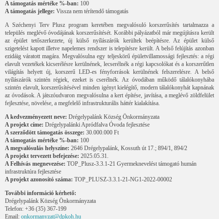
A támogatás mértéke %-ban:
100
A támogatás jellege:
Vissza nem térítendő támogatás
A Széchenyi Terv Plusz program keretében megvalósuló korszerűsítés tartalmazza a
település meglévő óvodájának korszerűsítését. Korábbi pályázatból már megújításra került
az épület tetőszerkezete, új külső nyílászárók kerültek beépítésre. Az épület külső
szigetelést kapott illetve napelemes rendszer is telepítésre került. A belső felújítás azonban
ezidáig váratott magára. Megvalósulna egy teljeskörű épületvillamossági fejlesztés: a régi
elavult vezetékek kicserélésre kerülnének, lecserélnék a régi kapcsolókat és a korszerűtlen
világítás helyett új, korszerű LED-es fényforrások kerülnének felszerelésre. A belső
nyílászárók szintén régiek, ezeket is cserélnék. Az óvodában működő tálalókonyhába
szintén elavult, korszerűsítésével minden igényt kielégítő, modern tálalókonyhát kapnának
az óvodások. A játszóudvaron megvalósulna a kert építése, javítása, a meglévő zöldfelület
fejlesztése, növelése, a megfelelő infrastrukturális háttér kialakítása.
A kedvezményezett neve:
Drégelypalánk Község Önkormányzata
A projekt címe:
Drégelypalánki Apródfalva Óvoda fejlesztése
A szerződött támogatás összege:
30.000.000 Ft
A támogatás mértéke %-ban:
100
A megvalósulás helyszíne:
2646 Drégelypalánk, Kossuth út 17.; 894/1, 894/2
A projekt tervezett befejezése:
2025.05.31.
A Felhívás megnevezése:
TOP_Plusz-3.3.1-21 Gyermeknevelést támogató humán
infrastruktúra fejlesztése
A projekt azonosító száma:
TOP_PLUSZ-3.3.1-21-NG1-2022-00002
További információ kérhető:
Drégelypalánk Község Önkormányzata
Telefon: +36 (35) 367-199
Email:
onkormanyzat@dpkoh.hu