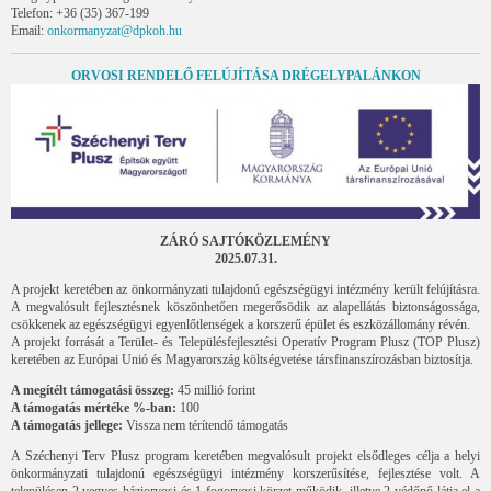
Telefon: +36 (35) 367-199
Email:
onkormanyzat@dpkoh.hu
ORVOSI RENDELŐ FELÚJÍTÁSA DRÉGELYPALÁNKON
ZÁRÓ SAJTÓKÖZLEMÉNY
2025.07.31.
A projekt keretében az önkormányzati tulajdonú egészségügyi intézmény került felújításra.
A megvalósult fejlesztésnek köszönhetően megerősödik az alapellátás biztonságossága,
csökkenek az egészségügyi egyenlőtlenségek a korszerű épület és eszközállomány révén.
A projekt forrását a Terület- és Településfejlesztési Operatív Program Plusz (TOP Plusz)
keretében az Európai Unió és Magyarország költségvetése társfinanszírozásban biztosítja.
A megítélt támogatási összeg:
45 millió forint
A támogatás mértéke %-ban:
100
A támogatás jellege:
Vissza nem térítendő támogatás
A Széchenyi Terv Plusz program keretében megvalósult projekt elsődleges célja a helyi
önkormányzati tulajdonú egészségügyi intézmény korszerűsítése, fejlesztése volt. A
településen 2 vegyes háziorvosi és 1 fogorvosi körzet működik, illetve 2 védőnő látja el a