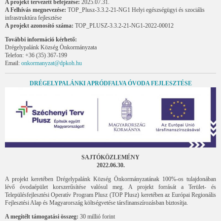
A projekt tervezett befejezése:
2025.07.31.
A Felhívás megnevezése:
TOP_Plusz-3.3.2-21-NG1 Helyi egészségügyi és szociális
infrastruktúra fejlesztése
A projekt azonosító száma:
TOP_PLUSZ-3.3.2-21-NG1-2022-00012
További információ kérhető:
Drégelypalánk Község Önkormányzata
Telefon: +36 (35) 367-199
Email:
onkormanyzat@dpkoh.hu
DRÉGELYPALÁNKI APRÓDFALVA ÓVODA FEJLESZTÉSE
SAJTÓKÖZLEMÉNY
2022.06.30.
A projekt keretében Drégelypalánk Község Önkormányzatának 100%-os tulajdonában
lévő óvodaépület korszerűsítése valósul meg. A projekt forrását a Terület- és
Településfejlesztési Operatív Program Plusz (TOP Plusz) keretében az Európai Regionális
Fejlesztési Alap és Magyarország költségvetése társfinanszírozásban biztosítja.
A megítélt támogatási összeg:
30 millió forint