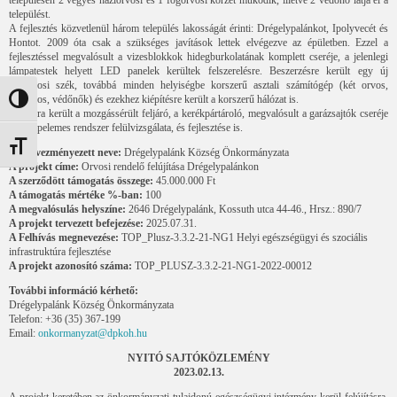
települést.
A fejlesztés közvetlenül három település lakosságát érinti: Drégelypalánkot, Ipolyvecét és
Hontot. 2009 óta csak a szükséges javítások lettek elvégezve az épületben. Ezzel a
fejlesztéssel megvalósult a vizesblokkok hidegburkolatának komplett cseréje, a jelenlegi
lámpatestek helyett LED panelek kerültek felszerelésre. Beszerzésre került egy új
fogorvosi szék, továbbá minden helyiségbe korszerű asztali számítógép (két orvos,
fogorvos, védőnők) és ezekhez kiépítésre került a korszerű hálózat is.
Nagy kontraszt váltása
Javításra került a mozgássérült feljáró, a kerékpártároló, megvalósult a garázsajtók cseréje
és a napelemes rendszer felülvizsgálata, és fejlesztése is.
Betűméret váltása
A kedvezményezett neve:
Drégelypalánk Község Önkormányzata
A projekt címe:
Orvosi rendelő felújítása Drégelypalánkon
A szerződött támogatás összege:
45.000.000 Ft
A támogatás mértéke %-ban:
100
A megvalósulás helyszíne:
2646 Drégelypalánk, Kossuth utca 44-46., Hrsz.: 890/7
A projekt tervezett befejezése:
2025.07.31.
A Felhívás megnevezése:
TOP_Plusz-3.3.2-21-NG1 Helyi egészségügyi és szociális
infrastruktúra fejlesztése
A projekt azonosító száma:
TOP_PLUSZ-3.3.2-21-NG1-2022-00012
További információ kérhető:
Drégelypalánk Község Önkormányzata
Telefon: +36 (35) 367-199
Email:
onkormanyzat@dpkoh.hu
NYITÓ SAJTÓKÖZLEMÉNY
2023.02.13.
A projekt keretében az önkormányzati tulajdonú egészségügyi intézmény kerül felújításra.