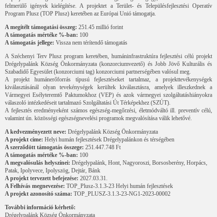
felmerülő igények kielégítése. A projektet a Terület- és Településfejlesztési Operatív
Program Plusz (TOP Plusz) keretében az Európai Unió támogatja.
A megítélt támogatási összeg:
251.45 millió forint
A támogatás mértéke %-ban:
100
A támogatás jellege:
Vissza nem térítendő támogatás
A Széchenyi Terv Plusz program keretében, humáninfrastruktúra fejlesztési célú projekt
Drégelypalánk Község Önkormányzata (konzorciumvezető) és Jobb Jövő Kulturális és
Szabadidő Egyesület (konzorciumi tag) konzorciumi partnerségében valósul meg.
A projekt humánerőforrás típusú fejlesztéseket tartalmaz, a projekttevékenységek
kiválasztásánál olyan tevekénységek kerültek kiválasztásra, amelyek illeszkednek a
Vármegyei Esélyteremtő Paktumokhoz (VEP) és azok vármegyei szolgáltatáshiányokra
válaszoló intézkedéseit tartalmazó Szolgáltatási Út Térképekhez (SZÚT).
A fejlesztés eredményeként számos egészség-megőrzési, életmódváltó ill. preventív célú,
valamint ún. közösségi egészségnevelési programok megvalósítása válik lehetővé.
A kedvezményezett neve:
Drégelypalánk Község Önkormányzata
A projekt címe:
Helyi humán fejlesztések Drégelypalánkon és térségében
A szerződött támogatás összege:
251.447.748 Ft
A támogatás mértéke %-ban:
100
A megvalósulás helyszínei:
Drégelypalánk, Hont, Nagyoroszi, Borsosberény, Horpács,
Patak, Ipolyvece, Ipolyszög, Dejtár, Bánk
A projekt tervezett befejezése:
2027.03.31.
A Felhívás megnevezése:
TOP_Plusz-3.1.3-23 Helyi humán fejlesztések
A projekt azonosító száma:
TOP_PLUSZ-3.1.3-23-NG1-2023-00002
További információ kérhető:
Drégelypalánk Község Önkormányzata