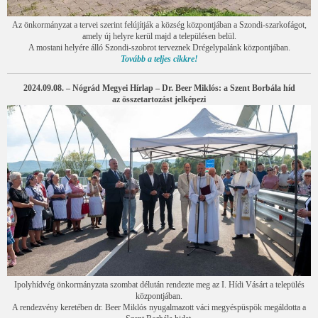
Az önkormányzat a tervei szerint felújítják a község központjában a Szondi-szarkofágot,
amely új helyre kerül majd a településen belül.
A mostani helyére álló Szondi-szobrot terveznek Drégelypalánk központjában.
Tovább a teljes cikkre!
2024.09.08. – Nógrád Megyei Hírlap – Dr. Beer Miklós: a Szent Borbála híd
az összetartozást jelképezi
Ipolyhídvég önkormányzata szombat délután rendezte meg az I. Hídi Vásárt a település
központjában.
A rendezvény keretében dr. Beer Miklós nyugalmazott váci megyéspüspök megáldotta a