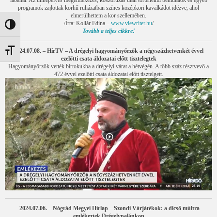
lábánál. Az ünnepélyes megemlékezés, koszorúzás után történelmi bemutatók és egyéb
programok zajlottak korhű ruházatban színes középkori kavalkádot idézve, ahol
elmerülhettem a kor szellemében.
/Írta: Kollár Edina –
www.viewriter.hu
/
Nagy kontraszt váltása
Tovább a teljes cikkre!
2024.07.08. – HírTV – A drégelyi hagyományőrzők a négyszázhetvenkét évvel
Betűméret váltása
ezelőtti csata áldozatai előtt tisztelegtek
Hagyományőrzők vették birtokukba a drégelyi várat a hétvégén. A több száz résztvevő a
472 évvel ezelőtti csata áldozatai előtt tisztelgett.
2024.07.06. – Nógrád Megyei Hírlap – Szondi Várjátékok: a dicső múltra
emlékeztek Drégelypalánkon