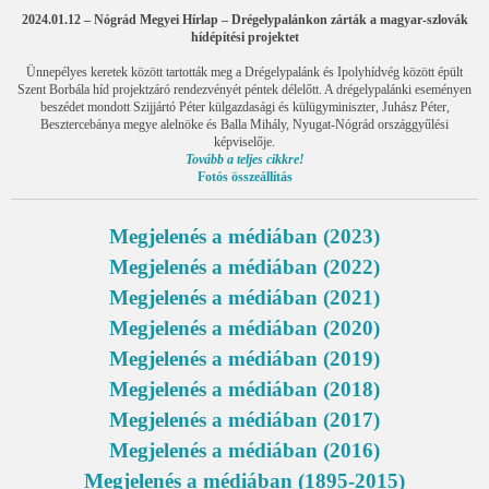
2024.01.12 – Nógrád Megyei Hírlap – Drégelypalánkon zárták a magyar-szlovák
hídépítési projektet
Ünnepélyes keretek között tartották meg a Drégelypalánk és Ipolyhídvég között épült
Szent Borbála híd projektzáró rendezvényét péntek délelőtt. A drégelypalánki eseményen
beszédet mondott Szijjártó Péter külgazdasági és külügyminiszter, Juhász Péter,
Besztercebánya megye alelnöke és Balla Mihály, Nyugat-Nógrád országgyűlési
képviselője.
Tovább a teljes cikkre!
Fotós összeállítás
Megjelenés a médiában (2023)
Megjelenés a médiában (2022)
Megjelenés a médiában (2021)
Megjelenés a médiában (2020)
Megjelenés a médiában (2019)
Megjelenés a médiában (2018)
Megjelenés a médiában (2017)
Megjelenés a médiában (2016)
Megjelenés a médiában (1895-2015)