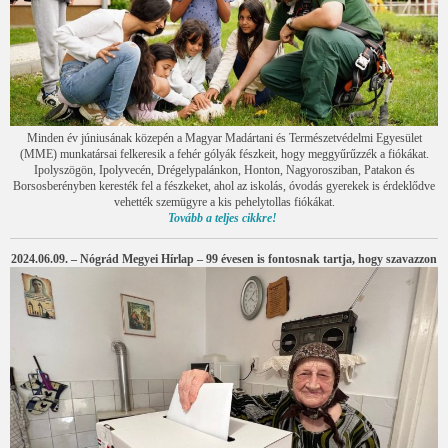
Minden év júniusának közepén a Magyar Madártani és Természetvédelmi Egyesület
(MME) munkatársai felkeresik a fehér gólyák fészkeit, hogy meggyűrűzzék a fiókákat.
Ipolyszögön, Ipolyvecén, Drégelypalánkon, Honton, Nagyorosziban, Patakon és
Borsosberényben keresték fel a fészkeket, ahol az iskolás, óvodás gyerekek is érdeklődve
vehették szemügyre a kis pehelytollas fiókákat.
Tovább a teljes cikkre!
2024.06.09. – Nógrád Megyei Hírlap – 99 évesen is fontosnak tartja, hogy szavazzon