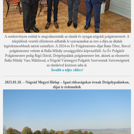
A rendezvényen ezúttal is megválasztották az elmúlt év nyugat-nógrádi polgármesterét. A
települések vezetői előzetesen adhatták le szavazataikat az erre a díjra az általuk
legérdemesebbnek tartott személyre. A 2024-es Év Polgármestere-díjat Batta Tibor, Bercel
polgármestere vehette át Balla Mihály országgyűlési képviselőtől. Az Év Polgárőr
Polgármestere pedig Rigó Dávid, Drégelypalánk polgármestere lett, akinek az elismerést
Balla Mihály Vass Miklóssal, a Nógrád Vármegyei Polgárőr Szervezetek Szövetségének
az elnökével közösen adta át.
Tovább a teljes cikkre!
2025.01.18. – Nógrád Megyei Hírlap – Igazi ritkaságokat óvnak Drégelypalánkon,
díjat is érdemeltek