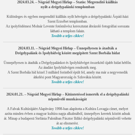
2024.03.24. – Nógrád Megyei Hírlap – Statio: Megrendítő kiállítás
nyílt a drégelypalánki templomban
Különleges és egyben megrendítő kiállítás nyílt hétvégén a drégelypalánki Árpád-házi
Szent Erzsébet templomban.
Az ipolyfödémesi Molnár Levente fotóművész keresztutat ábrázoló fotográfiai sorozata
látható a templom falain.
Tovább a teljes cikkre!
2024.03.11. – Nógrád Megyei Hírlap – Ünnepélyesen is átadták a
Drégelypalánk és Ipolyhídvég között megépített Szent Borbála hidat
Ünnepélyesen is átadták a Drégelypalánkot és Ipolyhídvéget összekötő újabb hidat hétfőn.
Az átadást Ipolyhídvégen rendezték meg.
A Szent Borbála híd közel 3 milliárd forintból épült fel, amely ma már a negyvenedik
átkelési pont Magyarország és Szlovákia között.
Tovább a teljes cikkre!
2024.01.21. – Nógrád Megyei Hírlap – Kitüntetéssel ismerték el a drégelypalánki
népművelő munkásságát
A Falvak Kultúrájáért Alapítvány 1998-ban alapította a Kultúra Lovagja címet, melyet
azóta minden évben a magyar kultúra napja alkalmából, ünnepélyes keretek között adnak
át. Minap a budapesti Stefánia Palotában Pásztor Ildikó drégelypalánki népművelő vehette
át az elismerést.
Tovább a teljes cikkre!