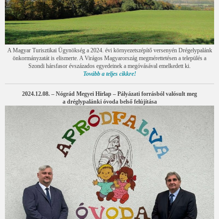
A Magyar Turisztikai Ügynökség a 2024. évi környezetszépítő versenyén Drégelypalánk
önkormányzatát is elismerte. A Virágos Magyarország megmérettetésen a település a
Szondi hársfasor évszázados egyedeinek a megóvásával emelkedett ki.
Tovább a teljes cikkre!
2024.12.08. – Nógrád Megyei Hírlap – Pályázati forrásból valósult meg
a dréglypalánki óvoda belső felújítása