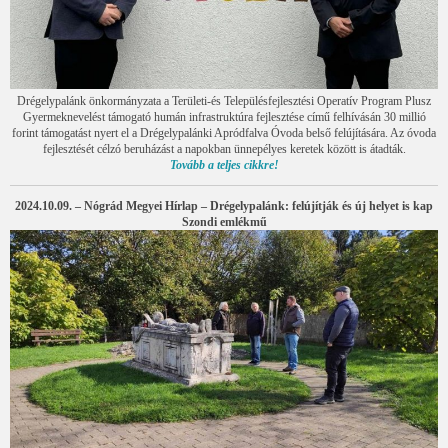
Drégelypalánk önkormányzata a Területi-és Településfejlesztési Operatív Program Plusz
Gyermeknevelést támogató humán infrastruktúra fejlesztése című felhívásán 30 millió
forint támogatást nyert el a Drégelypalánki Apródfalva Óvoda belső felújítására. Az óvoda
fejlesztését célzó beruházást a napokban ünnepélyes keretek között is átadták.
Tovább a teljes cikkre!
2024.10.09. – Nógrád Megyei Hírlap – Drégelypalánk: felújítják és új helyet is kap
Szondi emlékmű