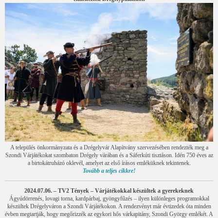
A település önkormányzata és a Drégelyvár Alapítvány szervezésében rendezték meg a
Szondi Várjátékokat szombaton Drégely várában és a Sáferkúti tisztáson. Idén 750 éves az
a birtokátruházó oklevél, amelyet az első írásos emléküknek tekintenek.
Tovább a teljes cikkre!
2024.07.06. – TV2 Tények – Várjátékokkal készültek a gyerekeknek
Ágyúdörrenés, lovagi torna, kardpárbaj, gyöngyfűzés – ilyen különleges programokkal
készültek Drégelyváron a Szondi Várjátékokon. A rendezvényt már évtizedek óta minden
évben megtartják, hogy megőrizzék az egykori hős várkapitány, Szondi György emlékét. A