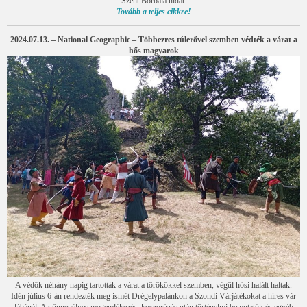
Szent Borbála hidat.
Tovább a teljes cikkre!
2024.07.13. – National Geographic – Többezres túlerővel szemben védték a várat a
hős magyarok
A védők néhány napig tartották a várat a törökökkel szemben, végül hősi halált haltak.
Idén július 6-án rendezték meg ismét Drégelypalánkon a Szondi Várjátékokat a híres vár