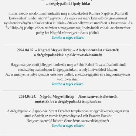
a drégelypalánki Ipoly-hidat
Immár tizedik alkalommal rendezték meg a Közlekedési Kultúra Napját a „Kulturált
közlekedést minden napra!” jegyében. Az egész országra kiterjedő programsorozat
nyitórendezvényén a Közlekedési kultúránk értékei pályázat elismeréseit is kiosztották. Az
Év Hídja-díj jelöltjei ebben az évben a magyarországi Ipoly-hidak voltak, az elismerésre
pedig hat Nógrád vármegyei hidat is jelöltek.
Tovább a teljes cikkre!
2024.04.07. – Nógrád Megyei Hírlap – A helyi identitást erősítették
a drégelypalánkiak a palóc tavaszköszöntőn
Hagyományteremtő jelleggel rendezték meg a Palóc Falusi Tavaszköszöntő című
rendezvényt szombaton Drégelypalánkon, a helyi művelődési házban.
Az eseményen a helyi identitás erősítése mellett, a közösségépítés és a hagyományőrzés
volt fókuszban.
Tovább a teljes cikkre!
2024.03.24. – Nógrád Megyei Hírlap – Jézus szenvedéstörténetét
mutatták be a drégelypalánki templomban
A drégelypalánki Árpád-házi Szent Erzsébet templomban az egyházközség tagjai idén
ismét előadták az immár hagyományossá vált Pasaréti Passiót.
Negyven szereplő keltette életre Jézus szenvedéstörténetét.
Tovább a teljes cikkre!