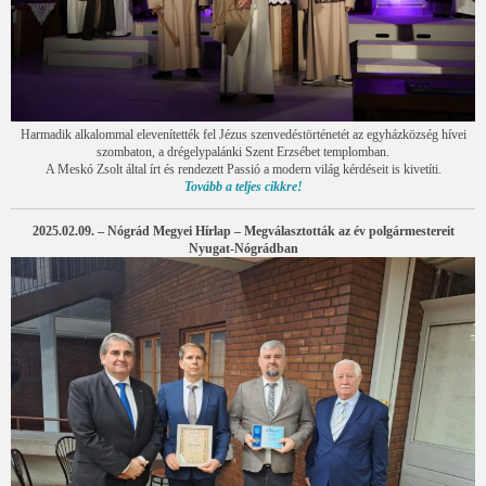
Harmadik alkalommal elevenítették fel Jézus szenvedéstörténetét az egyházközség hívei
szombaton, a drégelypalánki Szent Erzsébet templomban.
A Meskó Zsolt által írt és rendezett Passió a modern világ kérdéseit is kivetíti.
Tovább a teljes cikkre!
2025.02.09. – Nógrád Megyei Hírlap – Megválasztották az év polgármestereit
Nyugat-Nógrádban