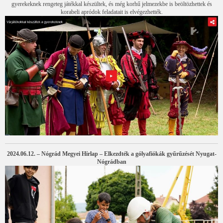
gyerekeknek rengeteg játékkal készültek, és még korhű jelmezekbe is beöltözhettek és
korabeli apródok feladatait is elvégezhették.
2024.06.12. – Nógrád Megyei Hírlap – Elkezdték a gólyafiókák gyűrűzését Nyugat-
Nógrádban