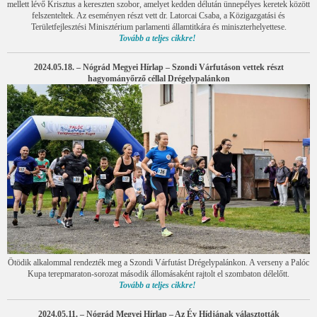
mellett lévő Krisztus a kereszten szobor, amelyet kedden délután ünnepélyes keretek között
felszenteltek. Az eseményen részt vett dr. Latorcai Csaba, a Közigazgatási és
Területfejlesztési Minisztérium parlamenti államtitkára és miniszterhelyettese.
Tovább a teljes cikkre!
2024.05.18. – Nógrád Megyei Hírlap – Szondi Várfutáson vettek részt
hagyományőrző céllal Drégelypalánkon
Ötödik alkalommal rendezték meg a Szondi Várfutást Drégelypalánkon. A verseny a Palóc
Kupa terepmaraton-sorozat második állomásaként rajtolt el szombaton délelőtt.
Tovább a teljes cikkre!
2024.05.11. – Nógrád Megyei Hírlap – Az Év Hídjának választották