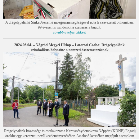
A drégelypalánki Sinka Józsefné mozgóurna segítségével adta le szavazatait otthonában.
99 évesen is mindenkit a szavazásra buzdít.
Tovább a teljes cikkre!
2024.06.04. – Nógrád Megyei Hírlap – Latorcai Csaba: Drégelypalánk
szimbolikus helyszíne a nemzeti összetartozásnak
Drégelypalánk közössége is csatlakozott a Kereszténydemokrata Néppárt (KDNP) Fogadj
örökbe egy keresztet! nevű kezdeményezéséhez. Az akció keretében megújult a templom