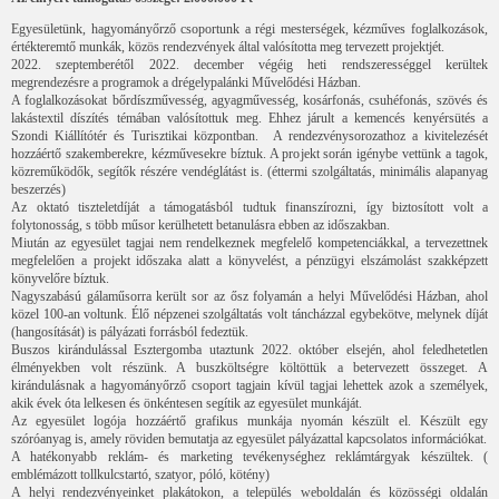
Egyesületünk, hagyományőrző csoportunk a régi mesterségek, kézműves foglalkozások,
értékteremtő munkák, közös rendezvények által valósította meg tervezett projektjét.
2022. szeptemberétől 2022. december végéig heti rendszerességgel kerültek
megrendezésre a programok a drégelypalánki Művelődési Házban.
A foglalkozásokat bőrdíszművesség, agyagművesség, kosárfonás, csuhéfonás, szövés és
lakástextil díszítés témában valósítottuk meg. Ehhez járult a kemencés kenyérsütés a
Szondi Kiállítótér és Turisztikai központban. A rendezvénysorozathoz a kivitelezését
hozzáértő szakemberekre, kézművesekre bíztuk. A projekt során igénybe vettünk a tagok,
közreműködők, segítők részére vendéglátást is. (éttermi szolgáltatás, minimális alapanyag
beszerzés)
Az oktató tiszteletdíját a támogatásból tudtuk finanszírozni, így biztosított volt a
folytonosság, s több műsor kerülhetett betanulásra ebben az időszakban.
Miután az egyesület tagjai nem rendelkeznek megfelelő kompetenciákkal, a tervezettnek
megfelelően a projekt időszaka alatt a könyvelést, a pénzügyi elszámolást szakképzett
könyvelőre bíztuk.
Nagyszabású gálaműsorra került sor az ősz folyamán a helyi Művelődési Házban, ahol
közel 100-an voltunk. Élő népzenei szolgáltatás volt táncházzal egybekötve, melynek díját
(hangosítását) is pályázati forrásból fedeztük.
Buszos kirándulással Esztergomba utaztunk 2022. október elsején, ahol feledhetetlen
élményekben volt részünk. A buszköltségre költöttük a betervezett összeget. A
kirándulásnak a hagyományőrző csoport tagjain kívül tagjai lehettek azok a személyek,
akik évek óta lelkesen és önkéntesen segítik az egyesület munkáját.
Az egyesület logója hozzáértő grafikus munkája nyomán készült el. Készült egy
szóróanyag is, amely röviden bemutatja az egyesület pályázattal kapcsolatos információkat.
A hatékonyabb reklám- és marketing tevékenységhez reklámtárgyak készültek. (
emblémázott tollkulcstartó, szatyor, póló, kötény)
A helyi rendezvényeinket plakátokon, a település weboldalán és közösségi oldalán