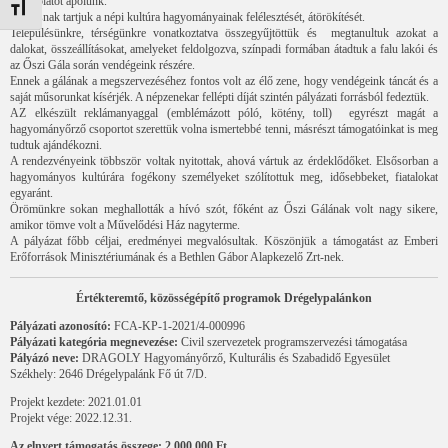
kapcsolatot ápolunk.
Betűméret váltása
Fontosnak tartjuk a népi kultúra hagyományainak felélesztését, átörökítését.
Településünkre, térségünkre vonatkoztatva összegyűjtöttük és megtanultuk azokat a
dalokat, összeállításokat, amelyeket feldolgozva, színpadi formában átadtuk a falu lakói és
az Őszi Gála során vendégeink részére.
Ennek a gálának a megszervezéséhez fontos volt az élő zene, hogy vendégeink táncát és a
saját műsorunkat kísérjék. A népzenekar fellépti díját szintén pályázati forrásból fedeztük.
AZ elkészült reklámanyaggal (emblémázott póló, kötény, toll) egyrészt magát a
hagyományőrző csoportot szerettük volna ismertebbé tenni, másrészt támogatóinkat is meg
tudtuk ajándékozni.
A rendezvényeink többször voltak nyitottak, ahová vártuk az érdeklődőket. Elsősorban a
hagyományos kultúrára fogékony személyeket szólítottuk meg, idősebbeket, fiatalokat
egyaránt.
Örömünkre sokan meghallották a hívó szót, főként az Őszi Gálának volt nagy sikere,
amikor tömve volt a Művelődési Ház nagyterme.
A pályázat főbb céljai, eredményei megvalósultak. Köszönjük a támogatást az Emberi
Erőforrások Minisztériumának és a Bethlen Gábor Alapkezelő Zrt-nek.
Értékteremtő, közösségépítő programok Drégelypalánkon
Pályázati azonosító:
FCA-KP-1-2021/4-000996
Pályázati kategória megnevezése:
Civil szervezetek programszervezési támogatása
Pályázó neve:
DRAGOLY Hagyományőrző, Kulturális és Szabadidő Egyesület
Székhely: 2646 Drégelypalánk Fő út 7/D.
Projekt kezdete: 2021.01.01
Projekt vége: 2022.12.31.
Az elnyert támogatás összege: 2.000.000 Ft