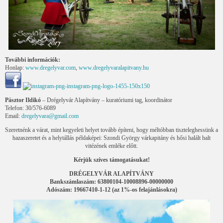
További információk:
Honlap:
www.dregelyvar.com
,
www.dregelyvaralapitvany.hu
Pásztor Ildikó
– Drégelyvár Alapítvány – kuratóriumi tag, koordinátor
Telefon: 30/576-6089
Email:
dregelyvara@gmail.com
Szeretnénk a várat, mint kegyeleti helyet tovább építeni, hogy méltóbban tiszteleghessünk a
hazaszeretet és a helytállás példaképei: Szondi György várkapitány és hősi halált halt
vitézének emléke előtt.
Kérjük szíves támogatásukat!
DRÉGELYVÁR ALAPÍTVÁNY
Bankszámlaszám: 63800104-10008896-00000000
Adószám: 19667410-1-12 (az 1%-os felajánlásokra)