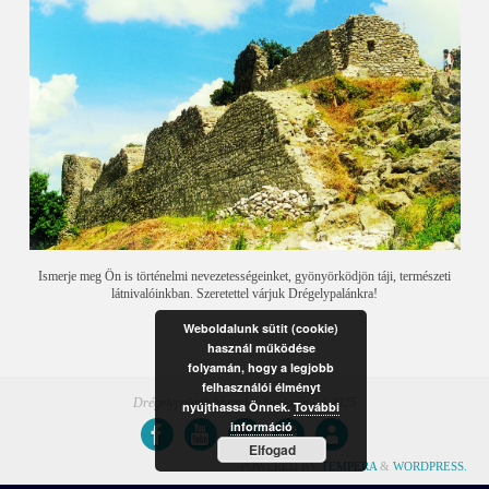
Ismerje meg Ön is történelmi nevezetességeinket, gyönyörködjön táji, természeti
látnivalóinkban. Szeretettel várjuk Drégelypalánkra!
Weboldalunk sütit (cookie)
használ működése
folyamán, hogy a legjobb
felhasználói élményt
Drégelypalánk hivatalos honlapja (c) 2025
nyújthassa Önnek.
További
információ
Elfogad
POWERED BY
TEMPERA
&
WORDPRESS.