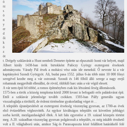
ö
rz
s
ö
n
y
er
d
ői
k
ö
z
öt
t. Drégely sziklavárát a Hunt nembeli Demeter építette az elpusztuló honti vár helyett, majd
Albert király 1438-ban örök birtokként Palóczy György esztergomi érseknek
adományozta. Várady Pál érsek a mohácsi vész után ide menekül. Ő nevezte ki a vár
kapitányává Szondi Györgyöt. Ali, budai pasa 1552. július 6-án több mint 10 000 főnyi
seregével kezdte meg a vár ostromát. Szondi és 146 főből álló serege a nagy erejű
rohamnak megpróbált ellenállni, de rövid, öldöklő harc után a vár végül elesett.
A vár nem épül fel többé, a romos építményben csak kis létszámú őrség állomásozik.
1575-ben a török a község temploma körül 2000 lovast is befogadó erős palánkvárat épít.
Ettől a sziklavár jelentősége tovább csökken. 1593-ban Pálfy generális ugyan
visszafoglalja a töröktől, de érdemi történelme gyakorlatilag véget ér…
A település újranépesítését az esztergomi érsekség viszonylag gyorsan, az 1700-as évek
első évtizedében véghezvitték. Az egykor kiváltságos település ezt követően jobbágyi
sorba került, mezőgazdaságból éltek. A két falu egyestése a 19. század közepén történt
meg. A 20. században viszonylag gyorsan polgárosult a település, ez még inkább érezhető
volt a II. világháború után, amikor Ság és Parassapuszta közé felállított határátkelő felé