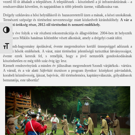
vezető fő út áthaladt a településen. A településnek – köszönhető a jó infrastruktúrának – a
rendszerváltást követően, és napjainkban is több jelentős üzeme, vállalkozása van.
Drégely sziklavára a hősi helytállásról és hazaszeretetről üzen a mának, a kései unokáknak.
Természeti szépsége és történelmi nevezetessége miatt közkedvelt kirándulóhely.
A vár a
nemzeti örökség része, 2012-től történelmi és nemzeti emlékhely.
Nagy kontraszt váltása
Néhány éve folyik a vár részbeni rekonstrukciója és állagvédelme. 2004-ben itt helyezték
el Melocco Miklós hatalmas kőtömbbe vésett alkotását, amely a drégelyi csatát idézi.
A Szondi-hagyomány ápolásával, évente megrendezésre kerülő ünnepséggel adózunk a
Betűméret váltása
végvári hősök emlékének. A várat, mint történelmi jelentőségű turisztikai látványosságot,
évente ezrek keresik fel, s reméljük, hogy a jövő nemzedék gondoskodásának
köszönhetően ez még több száz évig így lesz.
Kiemelt rendezvényünk a minden év júliusában megrendezett Szondi várjátékok– vártúra.
A várnál, és a vár alatti
Sáferkúti tisztáson
a program ilyenkor: középkori párviadalok,
korabeli kézművesség, íjászat, bajvívás, élő történelemóra, kapitányválasztás, gólyalábasok
bemutatója, este tábortűz!