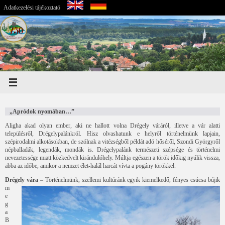
Adatkezelési tájékoztató
„Apródok nyomában…”
Aligha akad olyan ember, aki ne hallott volna Drégely váráról, illetve a vár alatti
településről, Drégelypalánkról. Hisz olvashatunk e helyről történelmünk lapjain,
szépirodalmi alkotásokban, de szólnak a vitézségből példát adó hőséről, Szondi Györgyről
népballadák, legendák, mondák is. Drégelypalánk természeti szépsége és történelmi
nevezetessége miatt közkedvelt kirándulóhely. Múltja egészen a török időkig nyúlik vissza,
abba az időbe, amikor a nemzet élet-halál harcát vívta a pogány törökkel.
Drégely vára
– Történelmünk, szellemi kultúránk egyik kiemelkedő, fényes csúcsa bújik
m
e
g
a
B