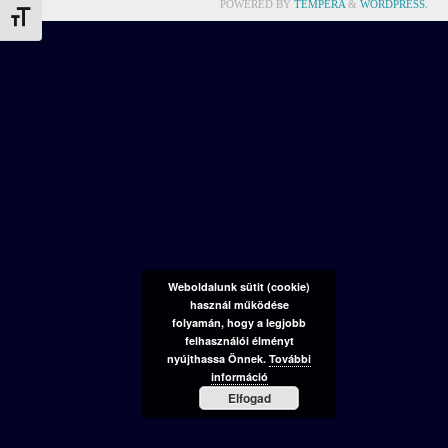
POWERED BY
TEMPERA
&
WORDPRESS.
Betűméret váltása
Weboldalunk sütit (cookie)
használ működése
folyamán, hogy a legjobb
felhasználói élményt
nyújthassa Önnek.
További
információ
Elfogad