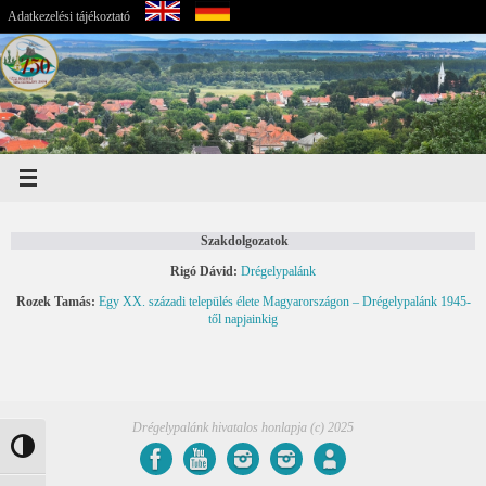
Adatkezelési tájékoztató
Szakdolgozatok
Rigó Dávid:
Drégelypalánk
Rozek Tamás:
Egy XX. századi település élete Magyarországon – Drégelypalánk 1945-
től napjainkig
Drégelypalánk hivatalos honlapja (c) 2025
Nagy kontraszt váltása