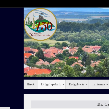
Hírek
Drégelypalánk
Drégelyvár
Turizmus
Dr. Cs