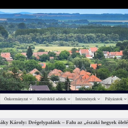
Önkormányzat
Közérdekű adatok
Intézmények
Pályázatok
áky Károly: Drégelypalánk – Falu az „északi hegyek ölel