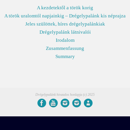
A kezdetektől a török korig
A török uralomtól napjainkig – Drégelypalánk kis néprajza
Jeles szülöttek, híres drégelypalánkiak
Drégelypalánk látnivalói
Irodalom
Zusammenfassung
Summary
Drégelypalánk hivatalos honlapja (c) 2025