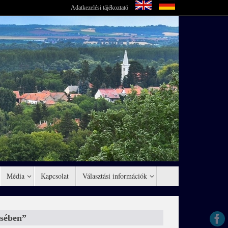
Adatkezelési tájékoztató
Média
Kapcsolat
Választási információk
ésében”