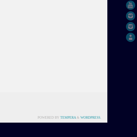
POWERED BY
TEMPERA
&
WORDPRESS.