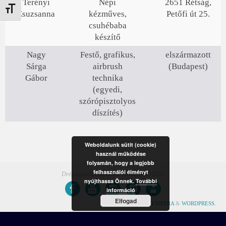
Terényi
Népi
2651 Rétság,
Betűméret váltása
Zsuzsanna
kézműves,
Petőfi út 25.
csuhébaba
készítő
Nagy
Festő, grafikus,
elszármazott
Sárga
airbrush
(Budapest)
Gábor
technika
(egyedi,
szórópisztolyos
díszítés)
Weboldalunk sütit (cookie)
használ működése
folyamán, hogy a legjobb
felhasználói élményt
Drégelypalánk hivatalos honlapja (c) 2025
nyújthassa Önnek.
További
információ
Elfogad
POWERED BY
TEMPERA
&
WORDPRESS.