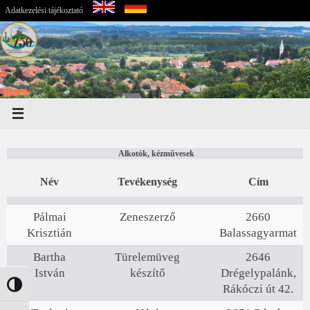
Adatkezelési tájékoztató
Alkotók, kézművesek
Név
Tevékenység
Cím
Pálmai
Zeneszerző
2660
Krisztián
Balassagyarmat
Bartha
Türelemüveg
2646
István
készítő
Drégelypalánk,
Nagy kontraszt váltása
Rákóczi út 42.