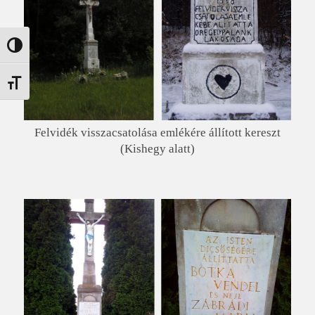
Nagy kontraszt váltása
Betűméret váltása
Felvidék visszacsatolása emlékére állított kereszt
(Kishegy alatt)