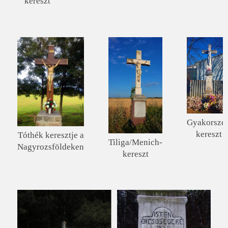
kereszt
Gyakorszer
kereszt
Tóthék keresztje a
Tiliga/Menich-
Nagyrozsföldeken
kereszt