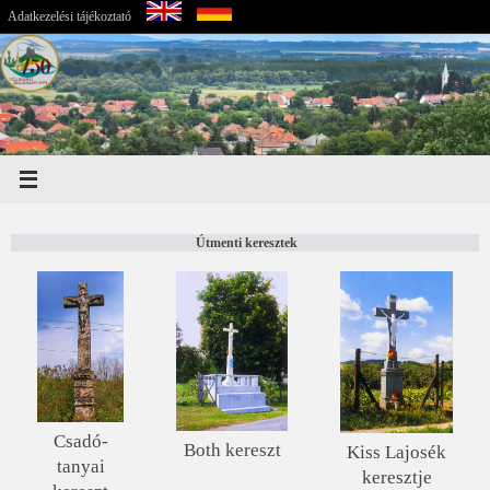
Adatkezelési tájékoztató
Útmenti keresztek
Csadó-
Both kereszt
Kiss Lajosék
tanyai
keresztje