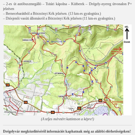
– 2-es út autóbuszmegálló – Tsitári kápolna – Kútberek – Drégely-nyereg útvonalon P+
jelzésen
– Bernecebarátiból a Börzsönyi Kék jelzésen. (13 km-es gyalogtúra.)
– Diósjenői vasúti állomásról a Börzsönyi Kék jelzésen (11 km-es gyalogtúra.)
(A teljes méretért kattintson a képre!)
Drégelyvár megközelítéséről információt kaphatnak még az alábbi elérhetőségeken!