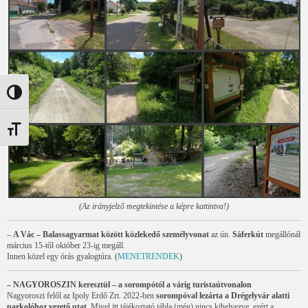
Nagy kontraszt váltása
Betűméret váltása
(Az irányjelző megtekintése a képre kattintva!)
–
A Vác – Balassagyarmat között közlekedő személyvonat
az ún.
Sáferkút
megállónál
március 15-től október 23-ig megáll.
Innen közel egy órás gyalogtúra. (
MENETRENDEK
)
– NAGYOROSZIN keresztül – a sorompótól a várig turistaútvonalon
Nagyoroszi felől az Ipoly Erdő Zrt. 2022-ben
sorompóval lezárta a Drégelyvár alatti
parkolóhoz vezető utat.
Mivel itt tájékoztató tábla (még) nincs kihelyezve, ezért a