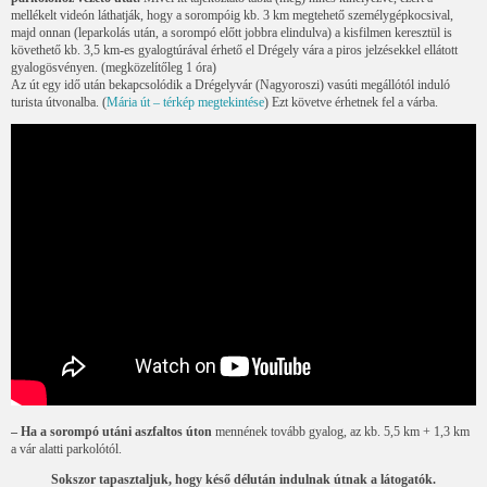
mellékelt videón láthatják, hogy a sorompóig kb. 3 km megtehető személygépkocsival,
majd onnan (leparkolás után, a sorompó előtt jobbra elindulva) a kisfilmen keresztül is
követhető kb. 3,5 km-es gyalogtúrával érhető el Drégely vára a piros jelzésekkel ellátott
gyalogösvényen. (megközelítőleg 1 óra)
Az út egy idő után bekapcsolódik a Drégelyvár (Nagyoroszi) vasúti megállótól induló
turista útvonalba. (
Mária út – térkép megtekintése
) Ezt követve érhetnek fel a várba.
– Ha a sorompó utáni aszfaltos úton
mennének tovább gyalog, az kb. 5,5 km + 1,3 km
a vár alatti parkolótól.
Sokszor tapasztaljuk, hogy késő délután indulnak útnak a látogatók.