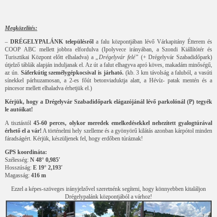
Megközelítés:
–
DRÉGELYPALÁNK településről
a falu központjában lévő Várkapitány Étterem és
COOP ABC mellett jobbra elfordulva (Ipolyvece irányában, a Szondi Kiállítótér és
Turisztikai Központ előtt elhaladva) a
„Drégelyvár felé”
(+ Drégelyvár Szabadidőpark)
útjelző táblák alapján induljanak el. Az út a falut elhagyva apró köves, makadám minőségű,
az ún.
Sáferkútig személygépkocsival is járható.
(kb. 3 km távolság a faluból, a vasúti
sínekkel párhuzamosan, a 2-es főút betonviaduktja alatt, a Hévíz- patak mentén és a
pincesor mellett elhaladva érhetjük el.)
Kérjük, hogy a Drégelyvár Szabadidőpark elágazójánál lévő parkolónál (P) tegyék
le autóikat!
A tisztástól
45-60 perces, olykor meredek emelkedésekkel nehezített gyalogtúrával
érhető el a vár!
A történelmi hely szelleme és a gyönyörű kilátás azonban kárpótol minden
fáradságért. Kérjük, készüljenek fel, hogy erdőben túráznak!
GPS koordináta:
Szélesség:
N 48° 0,985′
Hosszúság:
E 19° 2,193′
Magasság:
416 m
Ezzel a képes-szöveges irányjelzővel szeretnénk segíteni, hogy könnyebben kitaláljon
Drégelypalánk központjából a várhoz!