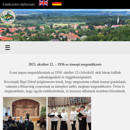
Adatkezelési tájékoztató
2025. október 22. – 1956-os ünnepi megemlékezés
A mai napon megemlékeztünk az 1956. október 23-i hősökről, akik bátran kiálltak
szabadságunkért és függetlenségünkért.
Köszönjük Rigó Dávid polgármester úrnak, hogy megosztotta velünk ünnepi gondolatait,
valamint a Búzavirág csoportnak az ünnephez méltó, megható megemlékezést. Öröm és
megtiszteltetés, hogy együtt emlékezhettünk, és közösen adhattunk tiszteletet hőseinknek.