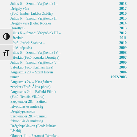
Július 6. – Szondi Várjátékok I –
2018
Drégely vára
2017
(Fotó: Ember-Lukács Zsófia)
2016
Július 6. – Szondi Várjátékok II –
2015
Drégely vára (Fotó: Koczka
2014
Dorottya)
2013
Július 6. – Szondi Várjátékok III –
2012
Nagy kontraszt váltása
Sáferkút
2011
(Fotó: Jardek Szabina –
2010
Emlékképmás)
2009
Július 6. – Szondi Várjátékok IV –
2008
Betűméret váltása
Sáferkút (Fotó: Koczka Dorottya)
2007
Július 6. – Szondi Várjátékok V –
2006
Sáferkút (Fotó: Kálmán Kira)
2005
Augusztus 20. – Szent István
2004
ünnep
1992-2003
Augusztus 24. – Kingfishers
zenekar (Fotó: Ákos photo)
Augusztus 24. – Palánki Piknik
(Fotó: Teknős Viktória)
Szeptember 28. – Szüreti
felvonulás és mulatság
Drégelypalánkon
Szeptember 28. – Szüreti
felvonulás és mulatság
Drégelypalánkon (Fotó: Juhász
László)
Október 11. – Paramisi Társulat –