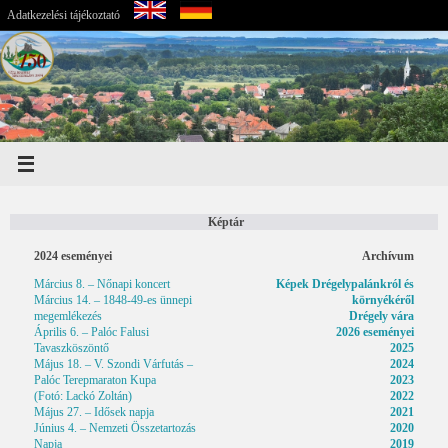
Adatkezelési tájékoztató
Képtár
2024
eseményei
Archívum
Március 8. – Nőnapi koncert
Képek Drégelypalánkról és
Március 14. – 1848-49-es ünnepi
környékéről
megemlékezés
Drégely vára
Április 6. – Palóc Falusi
2026 eseményei
Tavaszköszöntő
2025
Május 18. – V. Szondi Várfutás –
2024
Palóc Terepmaraton Kupa
2023
(Fotó: Lackó Zoltán)
2022
Május 27. – Idősek napja
2021
Június 4. – Nemzeti Összetartozás
2020
Napja
2019