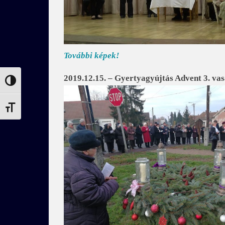
További képek!
2019.12.15. – Gyertyagyújtás Advent 3. va
Nagy kontraszt váltása
Betűméret váltása