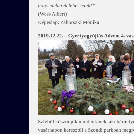
hogy emberek lehessetek!”
(Wass Albert)
Képeslap: Záhorszki Mónika
2019.12.22. – Gyertyagyújtás Advent 4. va
Szívből köszönjük mindenkinek, aki bármily
vasárnapon keresztül a Szondi parkban megr