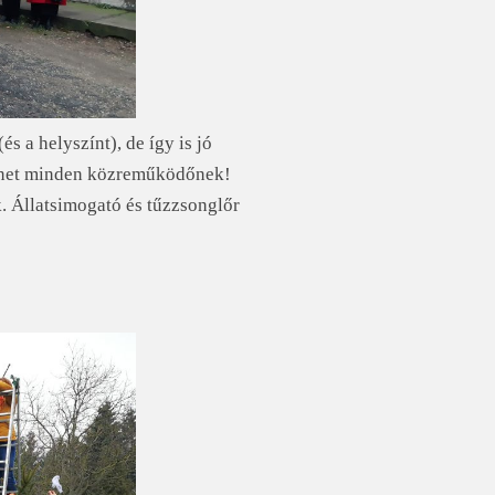
és a helyszínt), de így is jó
önet minden közreműködőnek!
. Állatsimogató és tűzzsonglőr