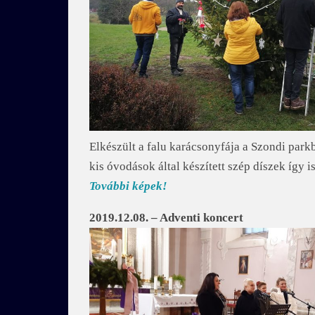
Elkészült a falu karácsonyfája a Szondi parkb
kis óvodások által készített szép díszek így i
További képek!
2019.12.08. – Adventi koncert