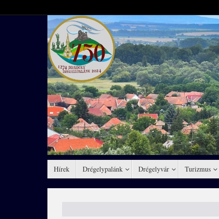
Hírek
Drégelypalánk
Drégelyvár
Turizmus