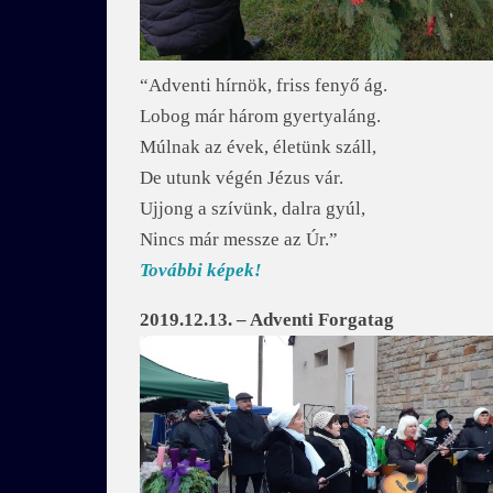
“Adventi hírnök, friss fenyő ág.
Lobog már három gyertyaláng.
Múlnak az évek, életünk száll,
De utunk végén Jézus vár.
Ujjong a szívünk, dalra gyúl,
Nincs már messze az Úr.”
További képek!
2019.12.13. – Adventi Forgatag