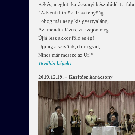
Békés, meghitt karácsonyi készülődést a falu
“Adventi hírnök, friss fenyőág.
Lobog már négy kis gyertyaláng.
Azt mondta Jézus, visszajön még.
Újjá lesz akkor föld és ég!
Ujjong a szívünk, dalra gyúl,
Nincs már messze az Úr!”
További képek!
2019.12.19. – Karitász karácsony