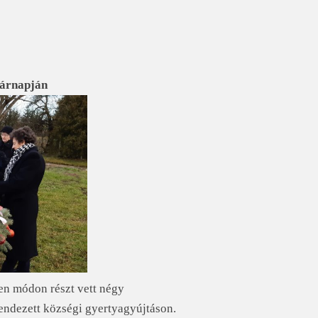
sárnapján
en módon részt vett négy
endezett községi gyertyagyújtáson.